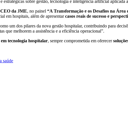
 estratégicas sobre gestão, tecnologia e inteligência artificial aplicada a
o, CEO da JME
, no painel
“A Transformação e os Desafios na Área
icial em hospitais, além de apresentar
casos reais de sucesso e perspec
como um dos pilares da nova gestão hospitalar, contribuindo para decisõ
 que melhorem a assistência e a eficiência operacional”.
 em tecnologia hospitalar
, sempre comprometida em oferecer
soluçõe
a saúde