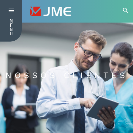
M
E
N
U
NOSSOS CLIENTES