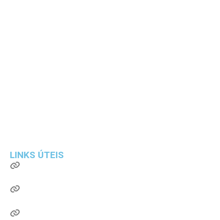
LINKS ÚTEIS
UPDATE –
Atualização de Sistema
Sistema Único de Saúde
Diário Oficial