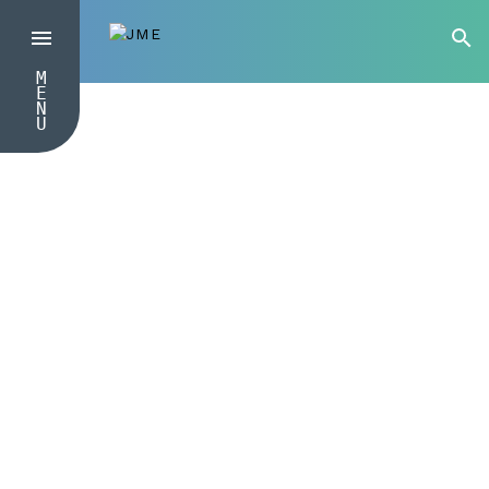
M
E
N
U