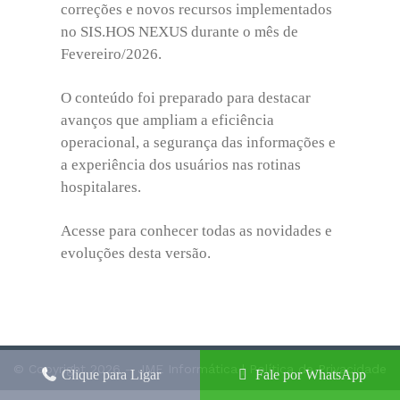
correções e novos recursos implementados
no SIS.HOS NEXUS durante o mês de
Fevereiro/2026.
O conteúdo foi preparado para destacar
avanços que ampliam a eficiência
operacional, a segurança das informações e
a experiência dos usuários nas rotinas
hospitalares.
Acesse para conhecer todas as novidades e
evoluções desta versão.
© Copyright 2026 – JME Informática |
Política de Privacidade
Clique para Ligar
Fale por WhatsApp